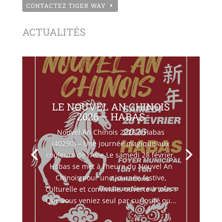
CONTACTEZ TIGER WAY
ACTUALITÉS
LE NOUVEL AN CHINOIS
2026 – HABAS
Nouvel An Chinois 2026 à Habas
(40290) – Une journée magique aux
couleurs de l’Asie Le samedi 28 février,
Habas se met à l’heure du Nouvel An
Chinois pour une journée festive,
culturelle et conviviale, ouverte à tous !
Que vous veniez seul par curiosité ou...