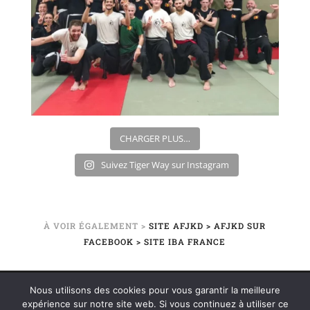
CHARGER PLUS…
Suivez Tiger Way sur Instagram
À VOIR ÉGALEMENT >
SITE AFJKD
> AFJKD SUR
FACEBOOK
> SITE IBA FRANCE
Nous utilisons des cookies pour vous garantir la meilleure
©2020 TIGER WAY – ÉCOLE DE KUNG-FU / JEET-
expérience sur notre site web. Si vous continuez à utiliser ce