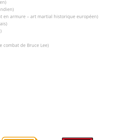
en)
indien)
 en armure – art martial historique européen)
ais)
)
 combat de Bruce Lee)