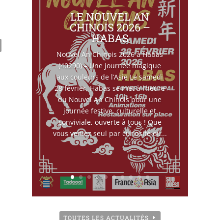
LE NOUVEL AN
CHINOIS 2026 –
HABAS
Nouvel An Chinois 2026 à Habas
(40290) – Une journée magique
aux couleurs de l’Asie Le samedi
28 février, Habas se met à l’heure
du Nouvel An Chinois pour une
journée festive, culturelle et
conviviale, ouverte à tous ! Que
vous veniez seul par curiosité ou...
TOUTES LES ACTUALITÉS