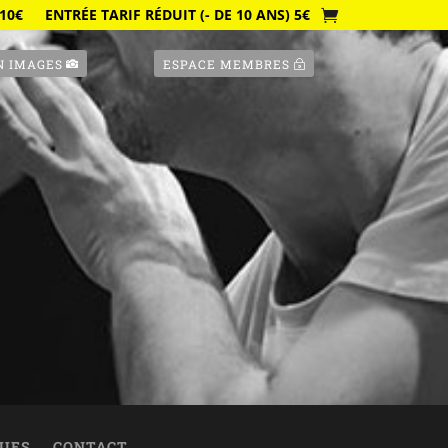
10€
ENTRÉE TARIF RÉDUIT (- DE 10 ANS) 5€
N IMAGES
ESPACE MEMBRES
QUES
CONTACT