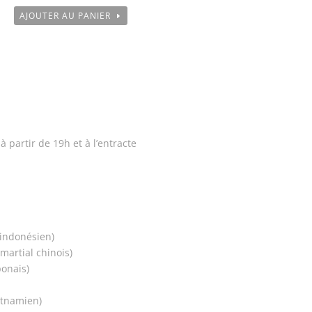
AJOUTER AU PANIER
à partir de 19h et à l’entracte
 indonésien)
 martial chinois)
ponais)
etnamien)