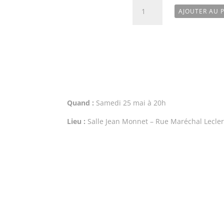
quantité
AJOUTER AU 
de
Entrée
Tarif
réduit
-
de
10
ans
Quand :
Samedi 25 mai à 20h
-
Nuit
Lieu :
Salle Jean Monnet – Rue Maréchal Lecler
des
Arts
martiaux
2024