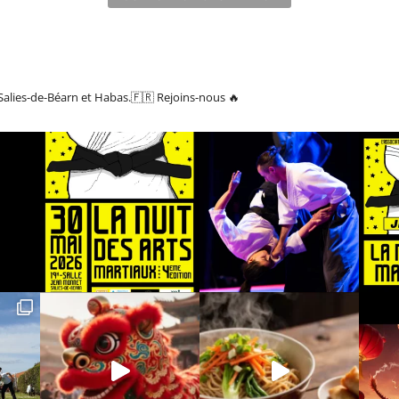
Salies-de-Béarn et Habas.🇫🇷
Rejoins-nous 🔥