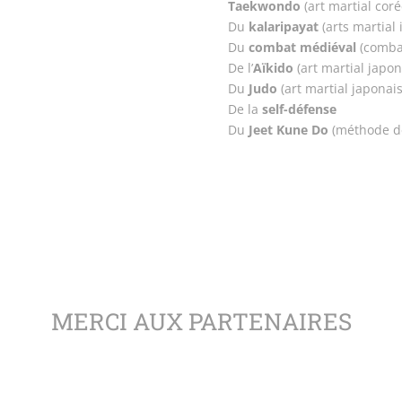
Taekwondo
(art martial coré
Du
kalaripayat
(arts martial 
Du
combat médiéval
(combat
De l’
Aïkido
(art martial japon
Du
Judo
(art martial japonais
De la
self-défense
Du
Jeet Kune Do
(méthode de
MERCI AUX PARTENAIRES