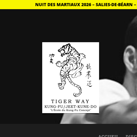
NUIT DES MARTIAUX 2026 – SALIES-DE-BÉARN –
ACCUEIL
DISC