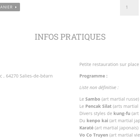
quantité
PANIER
de
Entrée
Adultes
-
INFOS PRATIQUES
Nuit
des
Arts
martiaux
Petite restauration sur place 
2024
c , 64270 Salies-de-béarn
Programme :
Liste non définitive :
Le
Sambo
(art martial russe)
Le
Pencak Silat
(arts martial
Divers styles de
kung-fu
(art
Du
kenpo kai
(art martial ja
Karaté
(art martial japonais)
Vo Co Truyen
(art martial vi