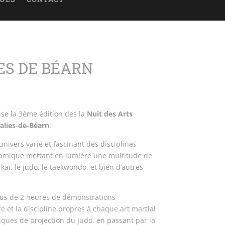
ES DE BÉARN
se la 3ème édition des la
Nuit des Arts
alies-de-Béarn
.
ivers varié et fascinant des disciplines
ynamique mettant en lumière une multitude de
kai, le judo, le taekwondo, et bien d’autres
lus de 2 heures de démonstrations
e et la discipline propres à chaque art martial
ques de projection du judo, en passant par la