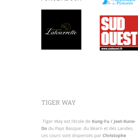
TIGER WAY
Tiger Way est l’école de
Kung-Fu / Jeet-Kune-
Do
du Pays Basque, du Béarn et des Landes.
Les cours sont dispensés par
Christophe