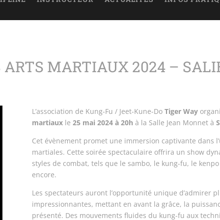
S ARTS MARTIAUX 2024 – SALI
L’association de Kung-Fu / Jeet-Kune-Do
Tiger Way
organi
martiaux
le
25 mai 2024 à 20h
à la Salle Jean Monnet à
S
Cet évènement promet une immersion captivante dans l’un
martiales. Cette soirée spectaculaire offrira un show d
styles de combat, tels que le sambo, le kung-fu, le kenpo 
encore.
Les spectateurs auront l’opportunité unique d’admirer p
impressionnantes, mettant en avant la grâce, la puissanc
présenté. Des mouvements fluides du kung-fu aux techni