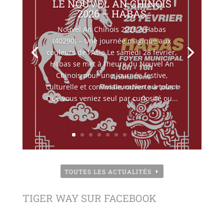
LE NOUVEL AN CHINOIS
2026 – HABAS
Nouvel An Chinois 2026 à Habas
(40290) – Une journée magique aux
couleurs de l’Asie Le samedi 28 février,
Habas se met à l’heure du Nouvel An
Chinois pour une journée festive,
culturelle et conviviale, ouverte à tous !
Que vous veniez seul par curiosité ou...
TOUTES LES ACTUALITÉS
TIGER WAY SUR FACEBOOK