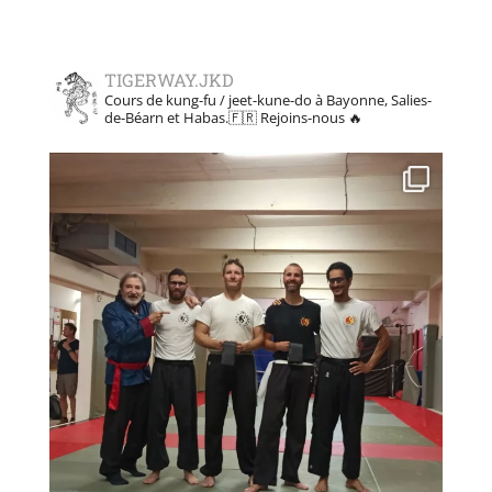
TIGERWAY.JKD
Cours de kung-fu / jeet-kune-do à Bayonne, Salies-
de-Béarn et Habas.🇫🇷
Rejoins-nous 🔥