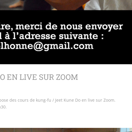
O EN LIVE SUR ZOOM
pose des cours de kung-fu / Jeet Kune Do en live sur Zoom.
h30.