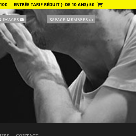
10€
ENTRÉE TARIF RÉDUIT (- DE 10 ANS) 5€
N IMAGES
ESPACE MEMBRES
QUES
CONTACT