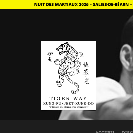
NUIT DES MARTIAUX 2026 – SALIES-DE-BÉARN –
ACCUEIL
DISC