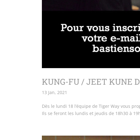
KUNG-FU / JEET KUNE D
13 Jan, 2021
Dès le lundi 18 l’équipe de Tiger Way vous pro
Ils se feront les lundis et jeudis de 18h30 à 19