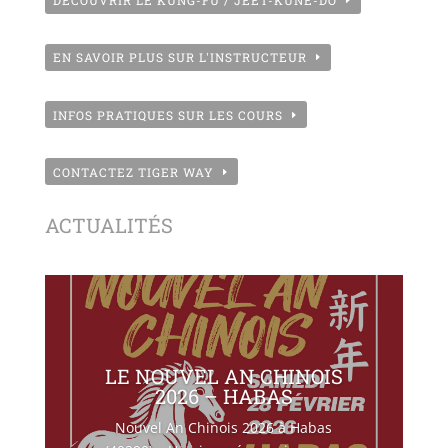
DÉCOUVRIR LE KUNG-FU / JEET-KUNE-DO
EN SAVOIR PLUS SUR L'INSTRUCTEUR
INFOS PRATIQUES SUR LES COURS
CONTACTEZ TIGER WAY
ACTUALITÉS
LE NOUVEL AN CHINOIS
2026 – HABAS
Nouvel An Chinois 2026 à Habas