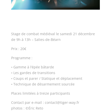
Stage de combat médiéval le samedi 21 décembre
de 9h à 13h – Salies-de-Béarn
Prix : 20€
Programme :
• Gamme à l’épée bâtarde
• Les gardes de transitions
• Coups et parer / Statique et déplacement
• Technique de désarmement sourcée
Places limitées à treize participants
Contact par e-mail : contact@tiger-way.fr
photos : ©Éric Reto