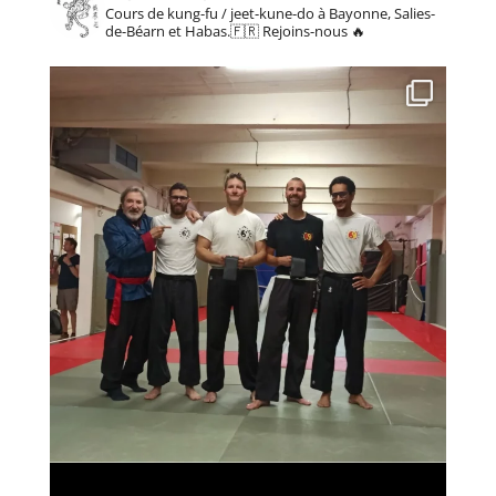
Cours de kung-fu / jeet-kune-do à Bayonne, Salies-
de-Béarn et Habas.🇫🇷
Rejoins-nous 🔥