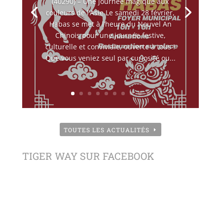
(40290) – Une journée magique aux
couleurs de l’Asie Le samedi 28 février,
Habas se met à l’heure du Nouvel An
Chinois pour une journée festive,
culturelle et conviviale, ouverte à tous !
Que vous veniez seul par curiosité ou...
TOUTES LES ACTUALITÉS
TIGER WAY SUR FACEBOOK