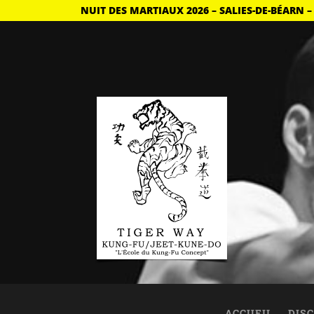
NUIT DES MARTIAUX 2026 – SALIES-DE-BÉARN –
ACCUEIL
DISC