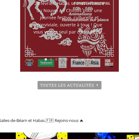
28 février, Habas se met à l’heure
du Nouvel An Chinois pour une
journée festive, culturelle et
conviviale, ouverte à tous ! Que
vous veniez seul par curiosité ou...
TOUTES LES ACTUALITÉS
Salies-de-Béarn et Habas.🇫🇷
Rejoins-nous 🔥