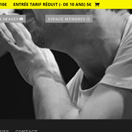
10€
ENTRÉE TARIF RÉDUIT (- DE 10 ANS) 5€
N IMAGES
ESPACE MEMBRES
QUES
CONTACT