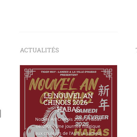
ACTUALITÉS
LE NOUVEL AN
CHINOIS 2026 –
HABAS
Nouvel An Chinois 2026 à Habas
(40290) – Une journée magique
aux couleurs de l’Asie Le samedi