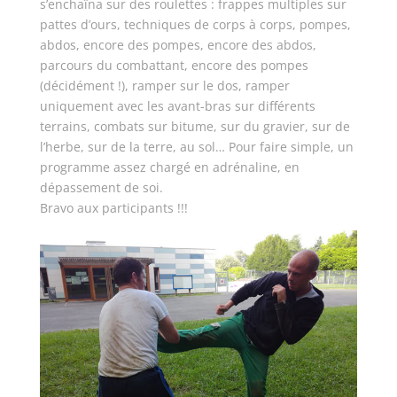
s’enchaîna sur des roulettes : frappes multiples sur
pattes d’ours, techniques de corps à corps, pompes,
abdos, encore des pompes, encore des abdos,
parcours du combattant, encore des pompes
(décidément !), ramper sur le dos, ramper
uniquement avec les avant-bras sur différents
terrains, combats sur bitume, sur du gravier, sur de
l’herbe, sur de la terre, au sol… Pour faire simple, un
programme assez chargé en adrénaline, en
dépassement de soi.
Bravo aux participants !!!