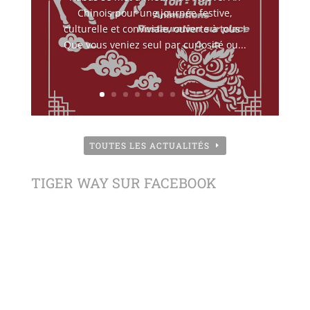
Chinois pour une journée festive,
culturelle et conviviale, ouverte à tous !
Que vous veniez seul par curiosité ou...
TOUTES LES ACTUALITÉS
TIGER WAY SUR FACEBOOK