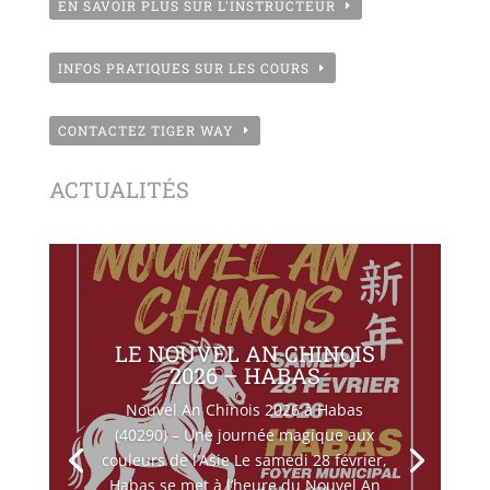
EN SAVOIR PLUS SUR L'INSTRUCTEUR
INFOS PRATIQUES SUR LES COURS
CONTACTEZ TIGER WAY
ACTUALITÉS
LE NOUVEL AN CHINOIS
2026 – HABAS
Nouvel An Chinois 2026 à Habas
(40290) – Une journée magique aux
couleurs de l’Asie Le samedi 28 février,
Habas se met à l’heure du Nouvel An