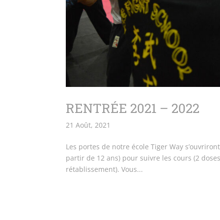
RENTRÉE 2021 – 2022
21 Août, 2021
Les portes de notre école Tiger Way s’ouvriront 
partir de 12 ans) pour suivre les cours (2 doses
rétablissement). Vous...