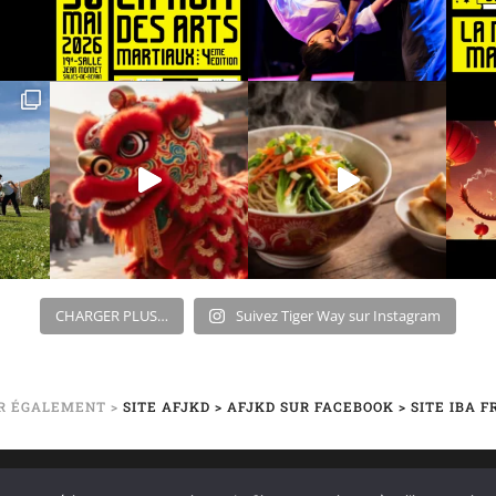
CHARGER PLUS…
Suivez Tiger Way sur Instagram
IR ÉGALEMENT >
SITE AFJKD
> AFJKD SUR FACEBOOK
> SITE IBA 
-FU / JEET-KUNE-DO | PAYS-BASQUE – BÉARN | BAYONNE – SALI