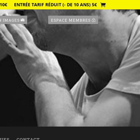
10€
ENTRÉE TARIF RÉDUIT (- DE 10 ANS) 5€
N IMAGES
ESPACE MEMBRES
QUES
CONTACT