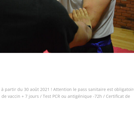
à partir du 30 août 2021 ! Attention le pass sanitaire est obligatoir
 de vaccin + 7 jours / Test PCR ou antigénique -72h / Certificat de