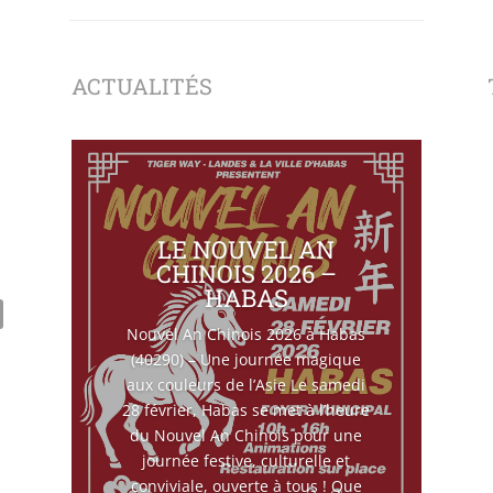
ACTUALITÉS
LE NOUVEL AN
CHINOIS 2026 –
HABAS
Nouvel An Chinois 2026 à Habas
(40290) – Une journée magique
aux couleurs de l’Asie Le samedi
28 février, Habas se met à l’heure
du Nouvel An Chinois pour une
journée festive, culturelle et
conviviale, ouverte à tous ! Que