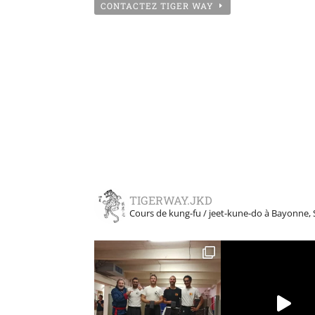
CONTACTEZ TIGER WAY
TIGERWAY.JKD
Cours de kung-fu / jeet-kune-do à Bayonne, 