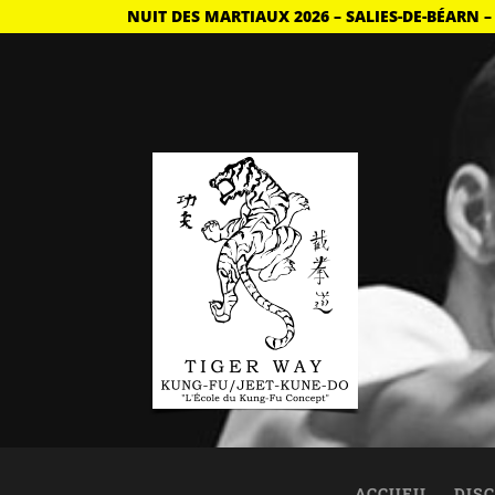
NUIT DES MARTIAUX 2026 – SALIES-DE-BÉARN –
ACCUEIL
DISC