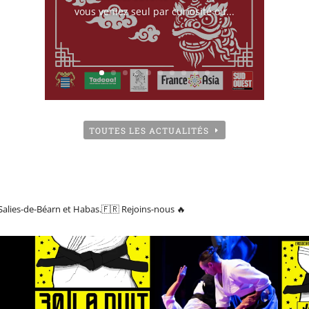
vous veniez seul par curiosité ou...
TOUTES LES ACTUALITÉS
Salies-de-Béarn et Habas.🇫🇷
Rejoins-nous 🔥