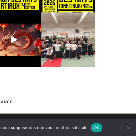
FRANCE
ES-DE-BÉARN |
MENTIONS LÉGALES
e, nous supposerons que vous en êtes satisfait.
OK