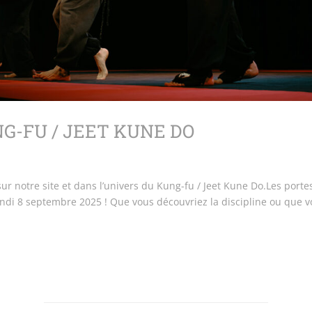
G-FU / JEET KUNE DO
ur notre site et dans l’univers du Kung-fu / Jeet Kune Do.Les porte
lundi 8 septembre 2025 ! Que vous découvriez la discipline ou que 