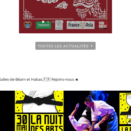
TOUTES LES ACTUALITÉS
Salies-de-Béarn et Habas.🇫🇷
Rejoins-nous 🔥