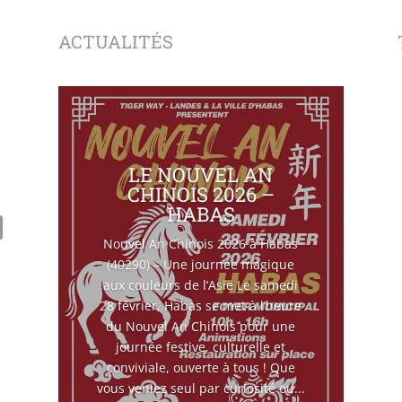
ACTUALITÉS
LE NOUVEL AN
CHINOIS 2026 –
HABAS
Nouvel An Chinois 2026 à Habas
(40290) – Une journée magique
aux couleurs de l’Asie Le samedi
28 février, Habas se met à l’heure
du Nouvel An Chinois pour une
journée festive, culturelle et
conviviale, ouverte à tous ! Que
vous veniez seul par curiosité ou...