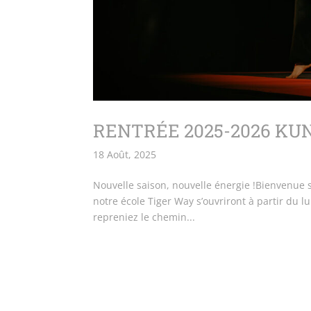
RENTRÉE 2025-2026 KUN
18 Août, 2025
Nouvelle saison, nouvelle énergie !Bienvenue s
notre école Tiger Way s’ouvriront à partir du 
repreniez le chemin...