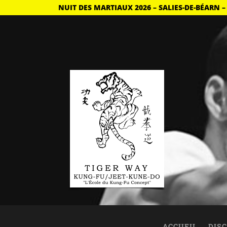
NUIT DES MARTIAUX 2026 – SALIES-DE-BÉARN –
ACCUEIL
DISC