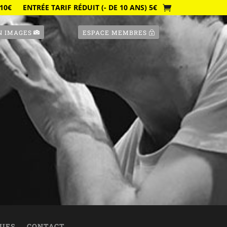
10€
ENTRÉE TARIF RÉDUIT (- DE 10 ANS) 5€
N IMAGES
ESPACE MEMBRES
QUES
CONTACT