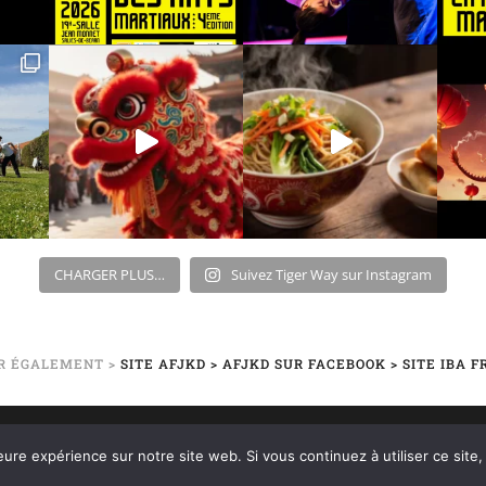
CHARGER PLUS…
Suivez Tiger Way sur Instagram
IR ÉGALEMENT >
SITE AFJKD
> AFJKD SUR FACEBOOK
> SITE IBA 
-FU / JEET-KUNE-DO | PAYS-BASQUE – BÉARN | BAYONNE – SALI
eure expérience sur notre site web. Si vous continuez à utiliser ce sit