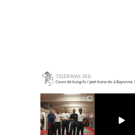
TIGERWAY.JKD
Cours de kung-fu / jeet-kune-do à Bayonne, 