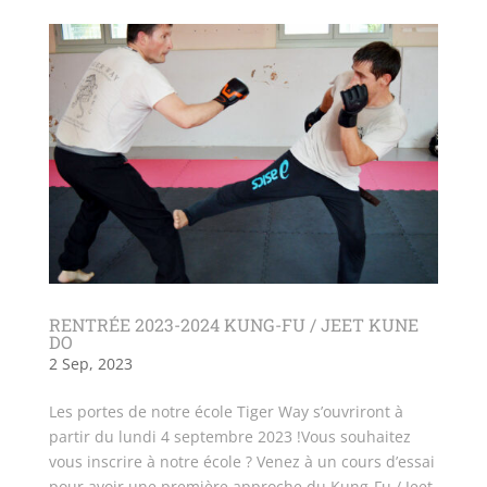
RENTRÉE 2023-2024 KUNG-FU / JEET KUNE
DO
2 Sep, 2023
Les portes de notre école Tiger Way s’ouvriront à
partir du lundi 4 septembre 2023 !Vous souhaitez
vous inscrire à notre école ? Venez à un cours d’essai
pour avoir une première approche du Kung-Fu / Jeet-