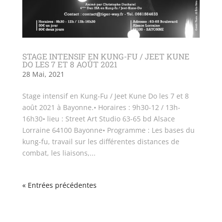
STAGE INTENSIF EN KUNG-FU / JEET KUNE
DO LES 7 ET 8 AOÛT 2021
28 Mai, 2021
Stage intensif en Kung-Fu / Jeet Kune Do les 7 et 8
août 2021 à Bayonne.• Horaires : 9h30-12 / 13h-
16h30• lieu : Street Art Studio 63-65 bd Alsace
Lorraine 64100 Bayonne• Programme : Les bases du
kung-fu, travail sur les différentes distances de
combat, les liaisons,...
« Entrées précédentes