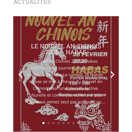
ACTUALITÉS
LE NOUVEL AN CHINOIS
2026 – HABAS
Nouvel An Chinois 2026 à Habas
(40290) – Une journée magique aux
couleurs de l’Asie Le samedi 28 février,
Habas se met à l’heure du Nouvel An
Chinois pour une journée festive,
culturelle et conviviale, ouverte à tous !
Que vous veniez seul par curiosité ou...