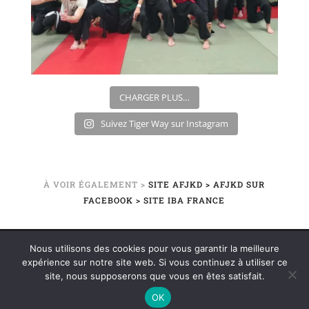
CHARGER PLUS…
Suivez Tiger Way sur Instagram
À VOIR ÉGALEMENT >
SITE AFJKD
> AFJKD SUR
FACEBOOK
> SITE IBA FRANCE
Nous utilisons des cookies pour vous garantir la meilleure
©2020 TIGER WAY – ÉCOLE DE KUNG-FU / JEET-
expérience sur notre site web. Si vous continuez à utiliser ce
KUNE-DO | PAYS-BASQUE – BÉARN | BAYONNE –
site, nous supposerons que vous en êtes satisfait.
SALIES-DE-BÉARN |
MENTIONS LÉGALES
OK