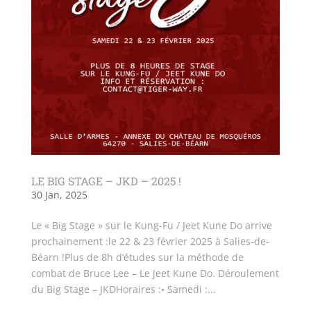
LE BIG STAGE – JKD – 2025 !
30 Jan, 2025
Le « Big Stage » sur le Kung-Fu / Jeet Kune Do arrive
prochainement :le 22 & 23 février 2025 à Salies-de-
Béarn !Plus de 8h d’études sur la méthode de
combat de Bruce Lee – Le Jeet Kune Do. Déroulement
du Big Stage – JKDHoraires :• Samedi :...