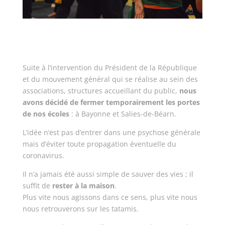
Suite à l’intervention du Président de la République
et du mouvement général qui se réalise au sein des
associations, structures accueillant du public,
nous
avons décidé de fermer temporairement les portes
de nos écoles
: à Bayonne et Salies-de-Béarn.
L’idée n’est pas d’entrer dans une psychose générale
mais d’éviter toute propagation éventuelle du
coronavirus.
Il n’a jamais été aussi simple de sauver des vies ; il
suffit de
rester à la maison
.
Plus vite nous agissons dans ce sens, plus vite nous
nous retrouverons sur les tatamis.