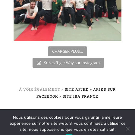
CHARGER PLUS…
Suivez Tiger Way sur Instagram
À VOIR ÉGALEMENT >
SITE AFJKD
> AFJKD SUR
FACEBOOK
> SITE IBA FRANCE
Nous utilisons des cookies pour vous garantir la meilleure
©2020 TIGER WAY – ÉCOLE DE KUNG-FU / JEET-
expérience sur notre site web. Si vous continuez à utiliser ce
KUNE-DO | PAYS-BASQUE – BÉARN | BAYONNE –
site, nous supposerons que vous en êtes satisfait.