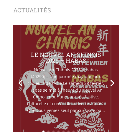
ACTUALITÉS
LE NOUVEL AN CHINOIS
2026 – HABAS
Nouvel An Chinois 2026 à Habas
(40290) – Une journée magique aux
couleurs de l’Asie Le samedi 28 février,
Habas se met à l’heure du Nouvel An
Chinois pour une journée festive,
culturelle et conviviale, ouverte à tous !
Que vous veniez seul par curiosité ou...