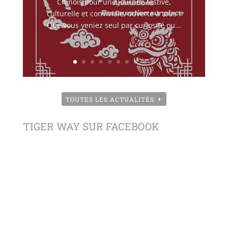
Chinois pour une journée festive,
culturelle et conviviale, ouverte à tous !
Que vous veniez seul par curiosité ou...
TOUTES LES ACTUALITÉS
TIGER WAY SUR FACEBOOK