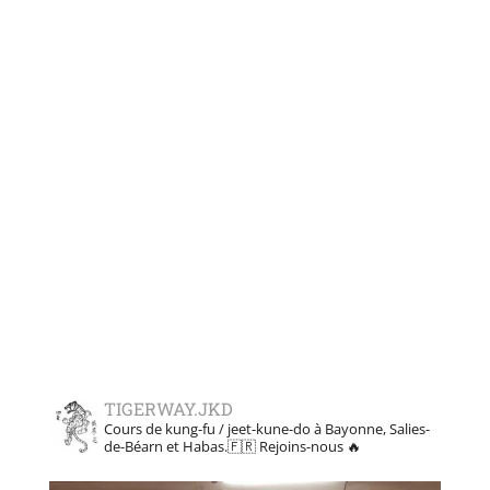
TIGERWAY.JKD
Cours de kung-fu / jeet-kune-do à Bayonne, Salies-
de-Béarn et Habas.🇫🇷
Rejoins-nous 🔥