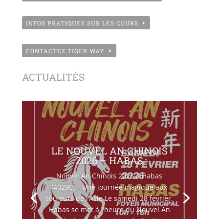
INFOS PRATIQUES SUR LES COURS
CONTACTEZ TIGER WAY
ACTUALITÉS
LE NOUVEL AN CHINOIS
2026 – HABAS
Nouvel An Chinois 2026 à Habas
(40290) – Une journée magique aux
couleurs de l’Asie Le samedi 28 février,
Habas se met à l’heure du Nouvel An