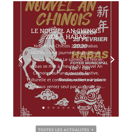
LE NOUVEL AN CHINOIS
2026 – HABAS
Nouvel An Chinois 2026 à Habas
(40290) – Une journée magique aux
couleurs de l’Asie Le samedi 28 février,
Habas se met à l’heure du Nouvel An
Chinois pour une journée festive,
culturelle et conviviale, ouverte à tous !
Que vous veniez seul par curiosité ou...
TOUTES LES ACTUALITÉS