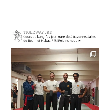
TIGERWAY.JKD
Cours de kung-fu / jeet-kune-do à Bayonne, Salies-
de-Béarn et Habas.🇫🇷
Rejoins-nous 🔥