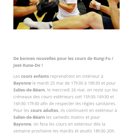
De bonnes nouvelles pour les cours de Kung-Fu /
Jeet-Kune-Do !
Les
cours enfants
reprendront en intérieur à
Bayonne
le mardi 25 mai de 17h30 à 18h30 et pour
Salies-de-Béarn
, le mercredi 26 mai, on reste sur les
créneaux des cours extérieurs soit 15h30-16h30 et
16h30-17h30 afin de respecter les règles sanitaires.
Pour les
cours adultes
, ils continuent en extérieur à
Salies-de-Béarn
les samedis matins et pour
Bayonne
, on fera les cours en extérieur dès la
semaine prochaine les mardis et jeudis 18h30-20h.