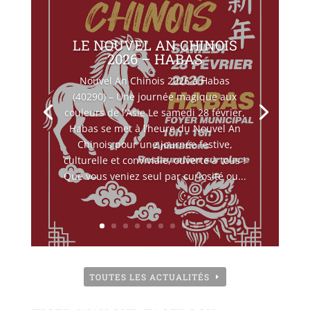
LE NOUVEL AN CHINOIS
2026 – HABAS
Nouvel An Chinois 2026 à Habas
(40290) – Une journée magique aux
couleurs de l’Asie Le samedi 28 février,
Habas se met à l’heure du Nouvel An
Chinois pour une journée festive,
culturelle et conviviale, ouverte à tous !
Que vous veniez seul par curiosité ou...
TOUTES LES ACTUALITÉS