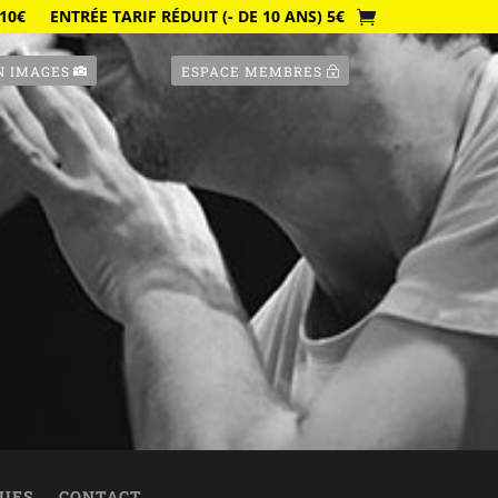
10€
ENTRÉE TARIF RÉDUIT (- DE 10 ANS) 5€
N IMAGES
ESPACE MEMBRES
QUES
CONTACT