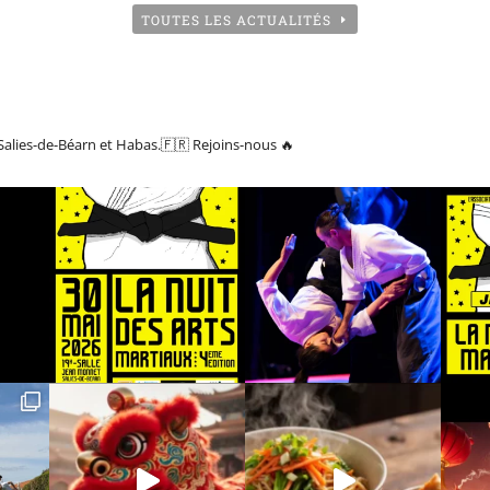
TOUTES LES ACTUALITÉS
Salies-de-Béarn et Habas.🇫🇷
Rejoins-nous 🔥