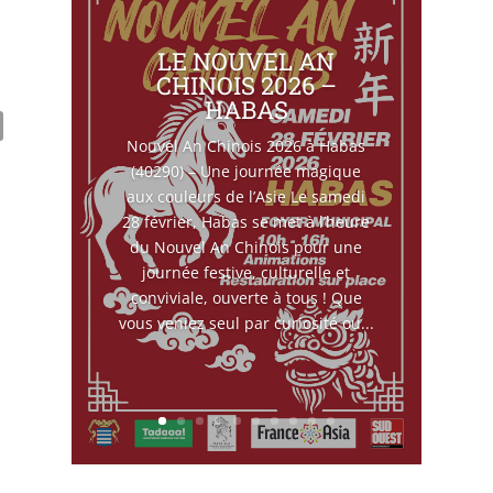
LE NOUVEL AN
CHINOIS 2026 –
HABAS
Nouvel An Chinois 2026 à Habas
(40290) – Une journée magique
aux couleurs de l’Asie Le samedi
28 février, Habas se met à l’heure
du Nouvel An Chinois pour une
journée festive, culturelle et
conviviale, ouverte à tous ! Que
vous veniez seul par curiosité ou...