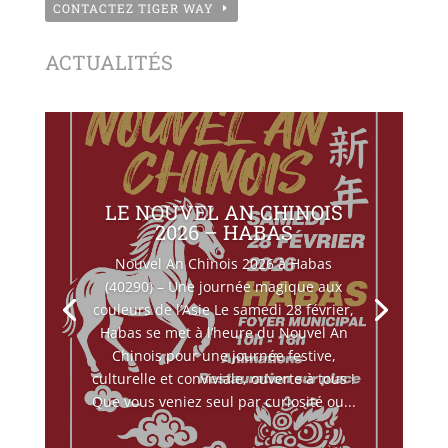
CONTACTEZ TIGER WAY
ACTUALITÉS
LE NOUVEL AN CHINOIS
2026 – HABAS
Nouvel An Chinois 2026 à Habas
(40290) – Une journée magique aux
couleurs de l’Asie Le samedi 28 février,
Habas se met à l’heure du Nouvel An
Chinois pour une journée festive,
culturelle et conviviale, ouverte à tous !
Que vous veniez seul par curiosité ou...