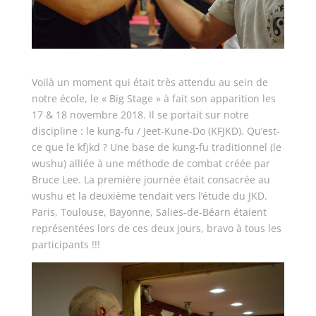
Voilà un moment qui était très attendu au sein de
notre école, le « Big Stage » à fait son apparition les
17 & 18 novembre 2018. Il se portait sur notre
discipline : le kung-fu / Jeet-Kune-Do (KFJKD). Qu’est-
ce que le kfjkd ? Une base de kung-fu traditionnel (le
wushu) alliée à une méthode de combat créée par
Bruce Lee. La première journée était consacrée au
wushu et la deuxième tendait vers l’étude du JKD.
Paris, Toulouse, Bayonne, Salies-de-Béarn étaient
représentées lors de ces deux jours, bravo à tous les
participants !!!