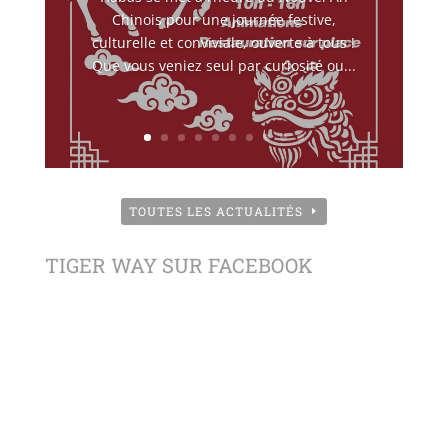
Chinois pour une journée festive,
culturelle et conviviale, ouverte à tous !
Que vous veniez seul par curiosité ou...
TOUTES LES ACTUALITÉS
TIGER WAY SUR FACEBOOK