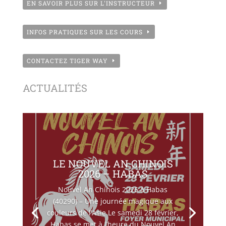
EN SAVOIR PLUS SUR L'INSTRUCTEUR
INFOS PRATIQUES SUR LES COURS
CONTACTEZ TIGER WAY
ACTUALITÉS
LE NOUVEL AN CHINOIS
2026 – HABAS
Nouvel An Chinois 2026 à Habas
(40290) – Une journée magique aux
couleurs de l’Asie Le samedi 28 février,
Habas se met à l’heure du Nouvel An